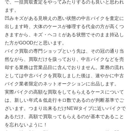
で、一括買取査定をやってみたりするのも良いと思われ
ます。
凹みキズがある見映えの悪い状態の中古バイクを査定に
出します時、大体のケースが修理する代金の方が高くつ
きますから、キズ・ヘコミがある状態でそのまま持込し
た方がGOODだと思います。
バイク買取の専門ショップという先は、その冠の通り当
然ながら、買取だけを扱っており、中古バイクなどを売
却する業務は営業品目に含んでおりません。業務の流れ
としては中古バイクを買取しました後は、速やかに中古
バイク業者限定のネットオークションに出品します。
実際バイクの高額な買取をしてもらえるケースについて
は、新しい年式＆低走行キロ数であるのが判断基準でご
ざいます。つまり出来るだけNEWタイプに近いバイクで
あるだけ、高額で買取ってもらえるのが基本であること
を忘れないように！