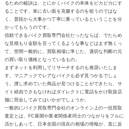
るための秘訣は、とにかくバイクの本体をピカピカにす
ることです。単に古い面を克服するのを狙うのではな
く、普段から大事かつ丁寧に乗っているということを分
かってもらうのです。
信頼できるバイク買取専門会社だったならば、でたらめ
な見積もり金額を言ってくるような事などはまず無くっ
て、世間一般的に、買取相場に準じた、適切な判断の元
の買い取り価格となっているもの。
まずネットを利用してリサーチするのも推奨いたしま
す。マニアックでレアなバイクも必ず見つかるでしょ
う。捜し求めていた商品が見つけることができたら、サ
イト経由でさもなければダイレクトに電話をかけ取扱店
舗に照会してみてはいかがでしょうか。
一般的にバイク買取専門会社のオンライン上の一括買取
査定とは、FC展開や業者関係者同士のつながりをフルに
活かしあって、日本全国の現在の相場の情報が、直に反