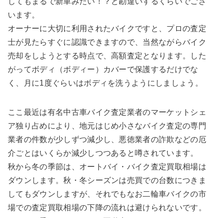
してもまるで新車みたい！？と勘違いするくらいでござ
います。
オーナーに大切に利用されたバイクですと、プロの査定
士が見たらすぐに認識できますので、当然ながらバイク
売却をしようとする時点で、高額査定となります。した
がってボディ（ボディー）カバーで保護するだけでな
く、月に1度ぐらいはボディを洗うようにしましょう。
ここ最近は有名中古車バイク査定業者のマーケットシェ
ア独り占めにより、地元はじめ小さなバイク査定の専門
業者の件数が少しずつ減少し、悪徳業者の詐欺などの厄
介ごとはいくらか減少しつつあると噂されています。
秋から冬の季節は、オートバイ・バイク査定買取相場は
ダウンします。秋・冬シーズンは売買での台数につきま
してもダウンしますが、それでもなお二輪車バイクの市
場での査定買取相場の下降の流れは避けられないです。