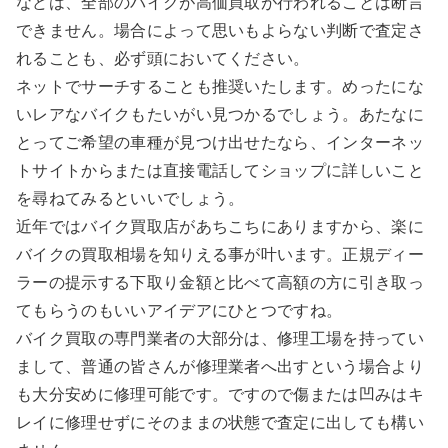
などは、全部のバイクが高価買取が行われることは断言
できません。場合によって思いもよらない判断で査定さ
れることも、必ず頭においてください。
ネットでサーチすることも推奨いたします。めったにな
いレアなバイクもたいがい見つかるでしょう。あたなに
とってご希望の車種が見つけ出せたなら、インターネッ
トサイトからまたは直接電話してショップに詳しいこと
を尋ねてみるといいでしょう。
近年ではバイク買取店があちこちにありますから、楽に
バイクの買取相場を知りえる事が叶います。正規ディー
ラーの提示する下取り金額と比べて高額の方に引き取っ
てもらうのもいいアイデアにひとつですね。
バイク買取の専門業者の大部分は、修理工場を持ってい
まして、普通の皆さんが修理業者へ出すという場合より
も大分安めに修理可能です。ですので傷または凹みはキ
レイに修理せずにそのままの状態で査定に出しても構い